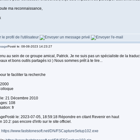
toute ma reconnaissance,
k
Posté le: 08-08-2023 14:23:27
nu au sein de ce groupe amical, Patrick. Je ne suis pas un spécialiste de la traduc
aux et bons outils partagés ici ) Nous sommes prêt à te lire...
pour te faciliter ta recherche
72000
Colloque
t le: 21 Décembre 2010
ges: 108
sation: fr
gePosté le: 2023-07-05, 18:59:18 Répondre en citant Revenir en haut
n 10.2: pas encore d'info sur le site officiel.
:
https://www.faststonesoft.net/DN/FSCaptureSetup102.exe