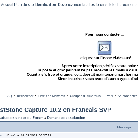
Accueil
Plan du site
Identification
Devenez membre
Les forums
Téléchargements
Pour nous contacter...
...cliquez sur l'icône ci-dessus!
Après votre inscription, vérifiez votre boîte
la poste et gmx peuvent ne pas recevoir les mails à caus
Quant à sfr, free et orange, cela devrait maintenant marcher mai
Sinon inscrivez vous avec d'autres types d'a
FAQ
•
Rechercher
•
Liste des Membres
•
Groupes d'utilisateurs
•
Profil
•
Se connecter p
astStone Capture 10.2 en Francais SVP
raductions Index du Forum
»
Demande de traduction
Message
Posté le: 08-08-2023 06:37:18