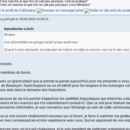
tout marche et que l'on ne sait pas pourquoi, c'est la pratique"
 rien ne marche et que l'on ne sait pas pourquoi, c'est Windows"
Posté le: 08-08-2023 12:29:23
lepicadurien a écrit:
Bonjour
Une présentation au groupe serait sympa avant tout
Quand à votre demande, la traduction de Colock est déjà en service, voir sur le site vous 
excuses.
 membres du forum,
avec un grand plaisir que je prends la parole aujourd'hui pour me présenter à vous. M
 de Besançon. Ayant toujours eu un vif intérêt pour les langues et les échanges cult
use aide dans le domaine des traductions.
rcours de vie m'a permis d'apprécier les subtilités linguistiques qui relient les cult
sions et les nuances qui m'a naturellement conduit ici. Que ce soit pour traduire d
scussions informelles, je suis convaincu que l'échange au sein de cette communau
ue je sois encore relativement nouveau sur ce forum, je tiens à exprimer ma gratit
er mes connaissances et mon expérience avec vous, tout en apprenant de vos expe
encore pour cet accueil chaleureux, et je suis impatient de participer activement 