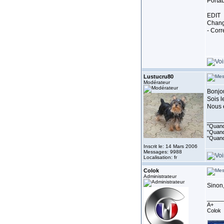
Porta
EDIT
Chang
- Corr
Lustucru80
Modérateur
Bonjo
Sois 
Nous 
_____
"Quand 
"Quand 
"Quand
Inscrit le: 14 Mars 2006
Messages: 9988
Localisation: fr
Colok
Administrateur
Sinon,
_____
A+
Colok