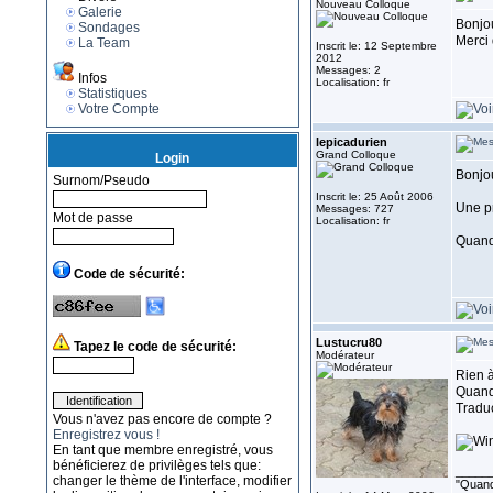
Nouveau Colloque
Galerie
Bonjou
Sondages
Merci 
La Team
Inscrit le: 12 Septembre
2012
Messages: 2
Infos
Localisation: fr
Statistiques
Votre Compte
lepicadurien
Grand Colloque
Login
Bonjo
Surnom/Pseudo
Inscrit le: 25 Août 2006
Une pr
Messages: 727
Mot de passe
Localisation: fr
Quand 
Code de sécurité:
Lustucru80
Tapez le code de sécurité:
Modérateur
Rien à
Quand 
Traduc
Vous n'avez pas encore de compte ?
Enregistrez vous !
En tant que membre enregistré, vous
bénéficierez de privilèges tels que:
_____
changer le thème de l'interface, modifier
"Quand 