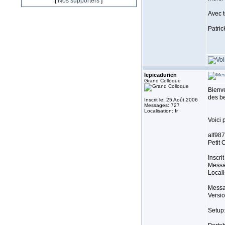
[
Nos supporters
]
Avec 
Patric
lepicadurien
Grand Colloque
Bienve
des be
Inscrit le: 25 Août 2006
Messages: 727
Localisation: fr
Voici 
alf98
Petit 
Inscri
Messa
Locali
Messa
Versio
Setup