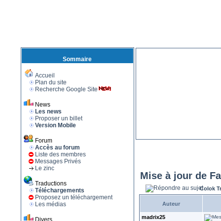
Sommaire
Accueil
Plan du site
Recherche Google Site
News
Les news
Proposer un billet
Version Mobile
Forum
Accès au forum
Liste des membres
Messages Privés
Le zinc
Mise à jour de F
Traductions
Colok T
Téléchargements
Proposez un téléchargement
Les médias
Auteur
madrix25
Divers