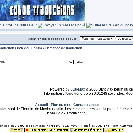
Montrer les messages depuis:
raductions Index du Forum
»
Demande de traduction
Powered by
BBtoMax
© 2006 BBtoMax forum du c
Information : Page générée en 0.01248 secondes, Req
Accueil
•
Plan du site
•
Contactez nous
ules sont de Piermin, de Maximus italia. Les commentaires sont la propriété respect
team Colok-Traductions.
générée en
0.0396
sec ]
[ Vitesse PHP:
51%
- SQL:
49%
]
[ Requêtes SQL:
57
]
[ Ram:
4.28
Méga