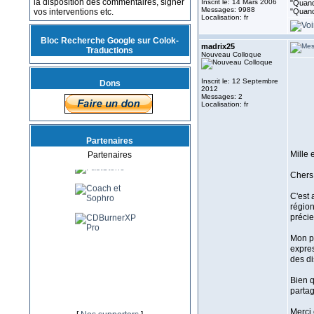
la disposition des commentaires, signer
Inscrit le: 14 Mars 2006
"Quand 
Messages: 9988
vos interventions etc.
"Quand
Localisation: fr
Bloc Recherche Google sur Colok-
madrix25
Traductions
Nouveau Colloque
Inscrit le: 12 Septembre
Dons
2012
Messages: 2
Localisation: fr
Partenaires
Mille 
Partenaires
Chers
C'est 
région
précie
Mon pa
expres
des di
Bien q
partag
Merci 