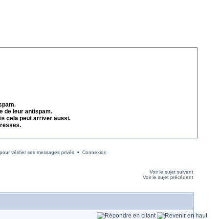
 spam.
e de leur antispam.
s cela peut arriver aussi.
dresses.
our vérifier ses messages privés
•
Connexion
Voir le sujet suivant
Voir le sujet précédent