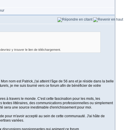
devriez y trouver le lien de téléchargement.
on nom est Patrick, j'ai atteint l'âge de 56 ans et je réside dans la belle
urels, je me suis tourné vers ce forum afin de bénéficier de votre
ures à travers le monde. C'est cette fascination pour les mots, les
es textes littéraires, des communications professionnelles ou simplement
té sera une source inestimable d'enrichissement pour moi.
ude pour m'avoir accepté au sein de cette communauté. J'ai hâte de
rtises variées.
aux discussions passionnantes qui animent ce forum.