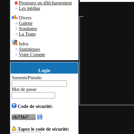
Proposez un téléchargement
Les médias
Vous essayez d'accéder à u
Divers
Galerie
Cet espace est r
Sondages
La Team
Il vous est poss
Infos
Statistiques
compte utilisate
Votre Compte
personnel
dès à 
Login
Surnom/Pseudo
Mot de passe
Vous allez être 
Code de sécurité:
Tapez le code de sécurité: