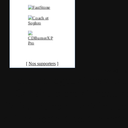
[
Nos supporters
]
Accueil
•
Pla
Tous les logos et marques 
Certains blocs et modul
italia. Les commentaires so
qui les postent, tout le re