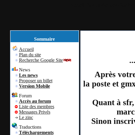
Accueil
Plan du site
Identification
Sommaire
Accueil
Plan du site
.
Recherche Google Site
News
Après votre
Les news
Proposer un billet
la poste et gm
Version Mobile
Forum
Quant à sfr,
Accès au forum
Liste des membres
march
Messages Privés
Le zinc
Sinon inscri
Traductions
Téléchargements