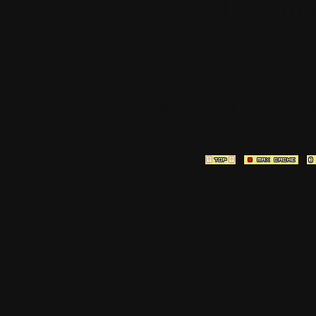
est à la team
[ Page générée en
0.0262
sec ]
[ Vitesse P
2.65