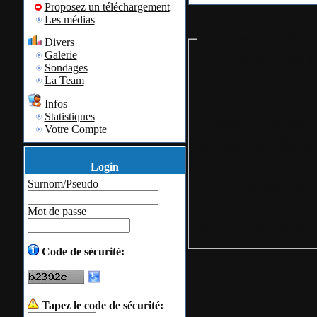
Proposez un téléchargement
Les médias
Vous essayez d'accéder à u
Divers
Galerie
Cet espace est r
Sondages
La Team
Il vous est poss
Infos
Statistiques
compte utilisate
Votre Compte
personnel
dès à 
Login
Surnom/Pseudo
Mot de passe
Vous allez être 
Code de sécurité:
Tapez le code de sécurité: