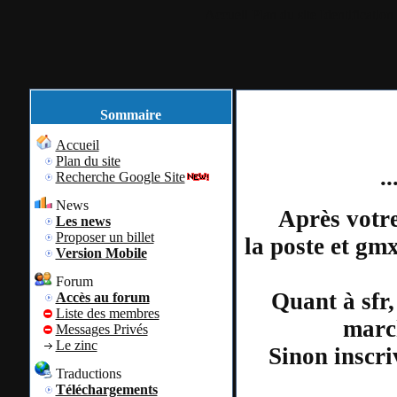
Accueil
Plan du site
Identification
Sommaire
Accueil
Plan du site
.
Recherche Google Site
News
Après votre
Les news
Proposer un billet
la poste et gm
Version Mobile
Forum
Quant à sfr,
Accès au forum
Liste des membres
march
Messages Privés
Le zinc
Sinon inscri
Traductions
Téléchargements