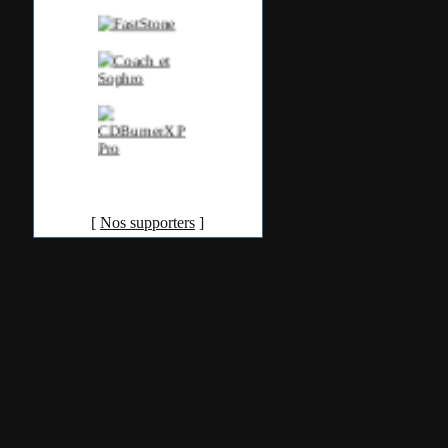
[
Nos supporters
]
Accueil
•
Pla
Tous les logos et marques 
Certains blocs et modul
italia. Les commentaires so
qui les postent, tout le re