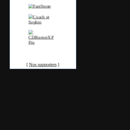
[
Nos supporters
]
Accueil
•
Pla
Tous les logos et marques 
Certains blocs et modul
italia. Les commentaires so
qui les postent, tout le re