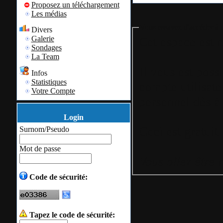
Proposez un téléchargement
Les médias
Vous essayez d'accéder à u
Divers
Galerie
Cet espace est r
Sondages
La Team
Il vous est poss
Infos
Statistiques
compte utilisate
Votre Compte
personnel
dès à 
Login
Surnom/Pseudo
Mot de passe
Vous allez être 
Code de sécurité:
Tapez le code de sécurité: