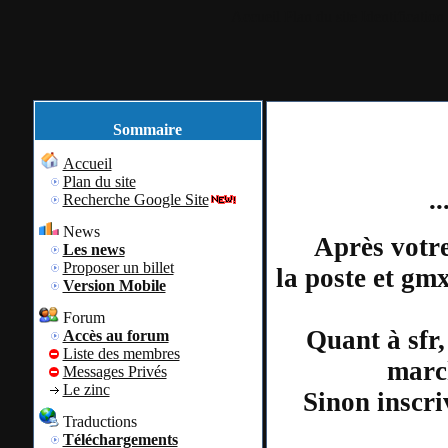
Accueil
Plan du site
Identification
Sommaire
Accueil
Plan du site
.
Recherche Google Site
News
Après votre
Les news
Proposer un billet
la poste et gm
Version Mobile
Forum
Quant à sfr,
Accès au forum
Liste des membres
march
Messages Privés
Le zinc
Sinon inscri
Traductions
Téléchargements