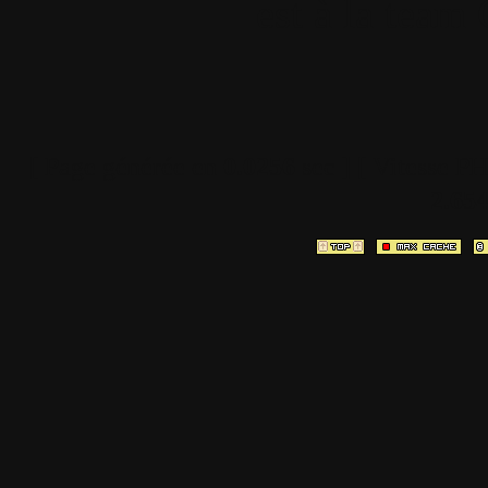
est à la team
[ Page générée en
0.0256
sec ]
[ Vitesse P
2.65