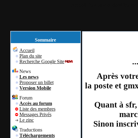
Accueil
Plan du site
Identification
Sommaire
Accueil
Plan du site
.
Recherche Google Site
News
Après votre
Les news
Proposer un billet
la poste et gm
Version Mobile
Forum
Quant à sfr,
Accès au forum
Liste des membres
march
Messages Privés
Le zinc
Sinon inscri
Traductions
Téléchargements