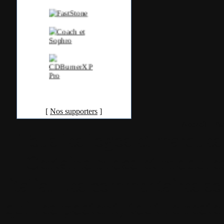
[
Nos supporters
]
Accueil
•
Pla
Tous les logos et marques 
Certains blocs et modul
italia. Les commentaires so
qui les postent, tout le re