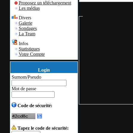
Proposez un téléchargement
Les médias
Vous essayez d'accéder à u
Divers
Galerie
Cet espace est r
Sondages
La Team
Il vous est poss
Infos
Statistiques
compte utilisate
Votre Compte
personnel
dès à 
Login
Surnom/Pseudo
Mot de passe
Vous allez être 
Code de sécurité:
Tapez le code de sécurité: