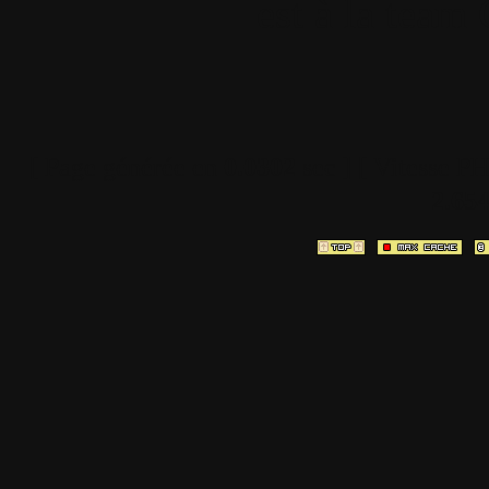
est à la team
[ Page générée en
0.0302
sec ]
[ Vitesse P
2.65