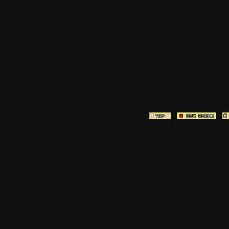
est à la team
[ Page générée en
0.0248
sec ]
[ Vitesse P
2.65