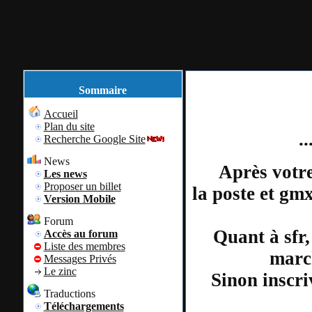
Accueil
Plan du site
Identification
Sommaire
Accueil
Plan du site
.
Recherche Google Site
News
Après votre
Les news
Proposer un billet
la poste et gm
Version Mobile
Forum
Quant à sfr,
Accès au forum
Liste des membres
march
Messages Privés
Le zinc
Sinon inscri
Traductions
Téléchargements