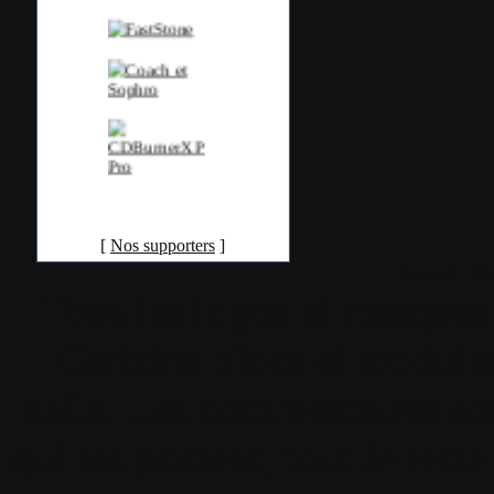
[
Nos supporters
]
Accueil
•
Pla
Tous les logos et marques 
Certains blocs et modul
italia. Les commentaires so
qui les postent, tout le re