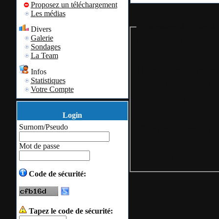
Proposez un téléchargement
Les médias
Vous essayez d'accéder à u
Divers
Galerie
Cet espace est r
Sondages
La Team
Il vous est poss
Infos
Statistiques
compte utilisate
Votre Compte
personnel
dès à 
Login
Surnom/Pseudo
Mot de passe
Vous allez être 
Code de sécurité:
Tapez le code de sécurité: