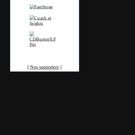
[
Nos supporters
]
Accueil
•
Pla
Tous les logos et marques 
Certains blocs et modul
italia. Les commentaires so
qui les postent, tout le re