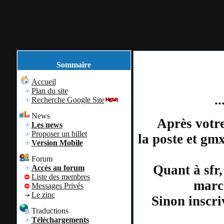
Accueil
Plan du site
Identification
Sommaire
Accueil
Plan du site
.
Recherche Google Site
News
Après votre
Les news
Proposer un billet
la poste et gm
Version Mobile
Forum
Quant à sfr,
Accès au forum
Liste des membres
march
Messages Privés
Le zinc
Sinon inscri
Traductions
Téléchargements