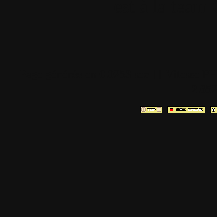
est à la team
[ Page générée en
0.0253
sec ]
[ Vitesse P
2.65