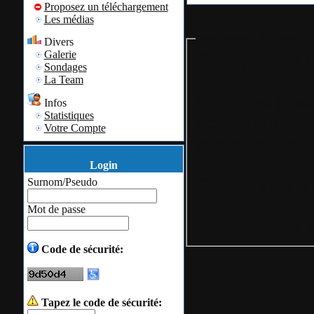
Proposez un téléchargement
Les médias
Vous essayez d'accéder à u
Divers
Galerie
Cet espace est r
Sondages
La Team
Il vous est poss
Infos
Statistiques
compte utilisate
Votre Compte
personnel
dès à 
Login
Surnom/Pseudo
Mot de passe
Vous allez être 
Code de sécurité:
Tapez le code de sécurité: