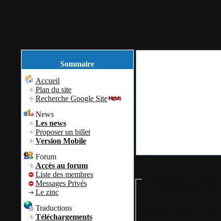
Accue
Sommaire
Accueil
Plan du site
Recherche Google Site
News
Les news
Proposer un billet
Version Mobile
Forum
Accès au forum
Liste des membres
Vous essayez d'accéder à
Messages Privés
Cet espace est réservé aux
Le zinc
Traductions
Il vous est possible d'y 
Téléchargements