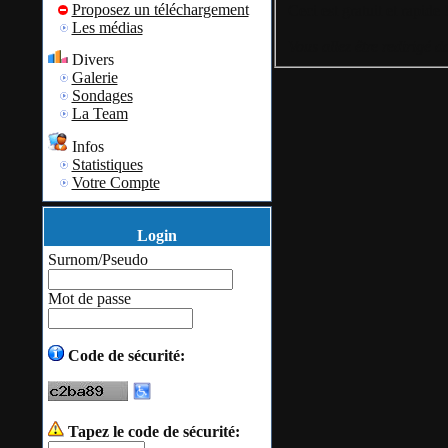
Proposez un téléchargement
Ceci est gratuit et rapide 
Les médias
Vous allez être redirigé d
Divers
Galerie
Sondages
La Team
Infos
Statistiques
Votre Compte
Login
Surnom/Pseudo
Mot de passe
Code de sécurité:
Tapez le code de sécurité: