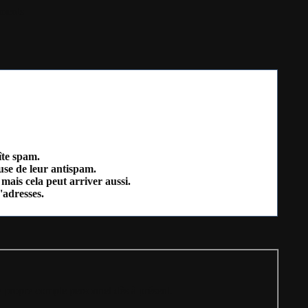
ments
îte spam.
ause de leur antispam.
mais cela peut arriver aussi.
'adresses.
e propre compte personnel
dès à présent.