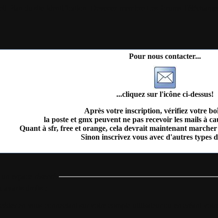
il
Plan du site
Identification
Devenez membre
Les forums
Télécharge
Pour nous contacter...
...cliquez sur l'icône ci-dessus!
Après votre inscription, vérifiez votre bo
la poste et gmx peuvent ne pas recevoir les mails à c
Quant à sfr, free et orange, cela devrait maintenant marcher 
Sinon inscrivez vous avec d'autres types d
 un espace réservé.
 ayants droits !
accéder en vous
connectant sur votre compte utilisateur
ou en
créant votr