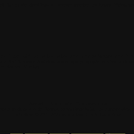
il
Plan du site
Identification
Devenez membre
Les forums
Télécharge
DK
1 clic
360°
3D
64 bits
64bits
7 zip
7 zip en français
7 zip fr
A
are
Anti Spyware
Antivirus
aomei
aperçu
apogée
archiver
arrêt s
ire
Blu ray
BlueRay
Accueil
•
Plan du site
•
Contactez nous
locs et modules sont de Piermin, de Maximus italia. Les commentaires sont
Traductions © 2005-2026 est à la team Colok-Traductions.
Page générée en
0.0205
sec ]
[ Vitesse PHP:
33%
- SQL:
67%
]
[ Requêtes SQL:
35
]
[ Ram:
2.592
MégaOctet