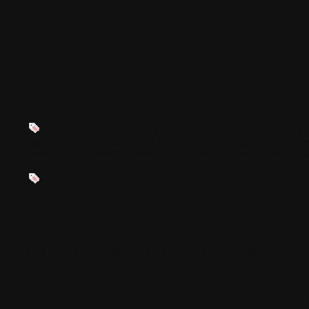
Accue
Tags existants
.AFD
.AFF
.AFM
.IMG
.ISO
.NRG
.SDI
.VHD
.VM
en français
Aleo
amorçage
animation
anniversiare
Anti Malw
complétion
automatiquement
bilan
bilan de compétences
bina
Téléchargement
Tous les logos et marques sont des Propriétés respectives. Certains b
[ 