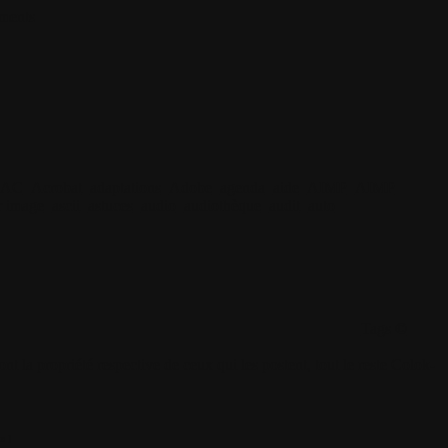
ments
AC
Acrobat
adaptations
Adobe
agenda
aide
AIMP
AIMP
ur image
ascii
astuces
audio
audiothèque
audit
auto
Tags ©
 la propriété respective de ceux qui les postent, tout le reste Colok-
s ]