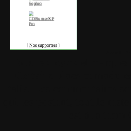
[
Nos supporters
]
Accueil
•
Pla
Tous les logos et marques 
Certains blocs et modul
italia. Les commentaires so
qui les postent, tout le re
est à la team