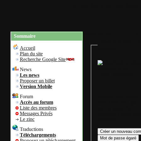
Accueil
Plan du site
Identification
Charte du site
Re
Sommaire
Gestion de mon com
personnel
Accueil
Plan du site
Recherche Google Site
Bienvenue sur
News
Colok Traductions
Les news
Proposer un billet
Version Mobile
Forum
Assurez vous d'avoir
Accès au forum
votre login ainsi que 
Liste des membres
mot de passe afin
Messages Privés
d'accéder à votre com
Le zinc
personnel.
Traductions
Téléchargements
Proposez un téléchargement