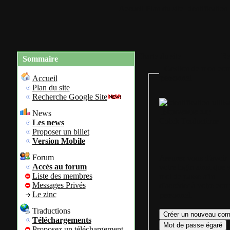
Accueil
Plan du site
Identification
Charte du site
Re
Sommaire
Gestion de mon com
personnel
Accueil
Plan du site
Recherche Google Site
Bienvenue sur
News
Colok Traductions
Les news
Proposer un billet
Version Mobile
Forum
Assurez vous d'avoir
Accès au forum
votre login ainsi que 
Liste des membres
mot de passe afin
Messages Privés
d'accéder à votre com
Le zinc
personnel.
Traductions
Téléchargements
Proposez un téléchargement