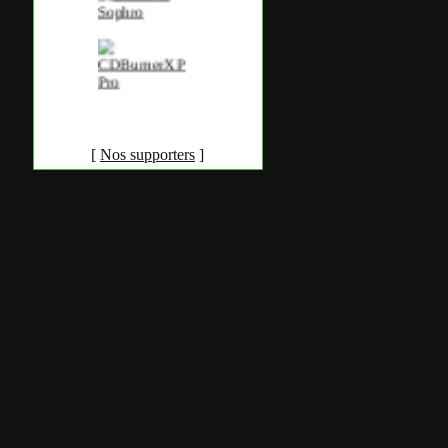
[
Nos supporters
]
Accueil
•
Pla
Tous les logos et marques 
Certains blocs et modul
italia. Les commentaires so
qui les postent, tout le re
est à la team