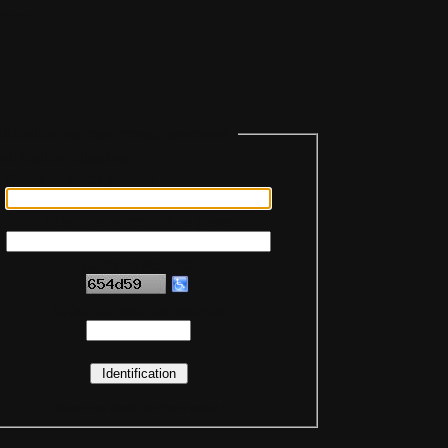
ments
tification sur mon compte personnel
Saisie de votre pseudo
Saisie de votre mot de passe
Code de sécurité
Saisie du code de sécurité
(
Assurez-vous d'avoir activé votre compte !
)