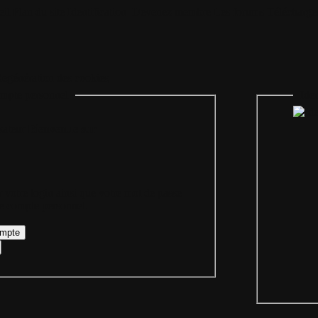
il
Plan du site
Identification
Devenez membre
Les forums
Télécharge
egénération des cookies
mpte personnel
Iden
Bienvenue sur
 votre login ainsi que votre mot de passe
re compte personnel.