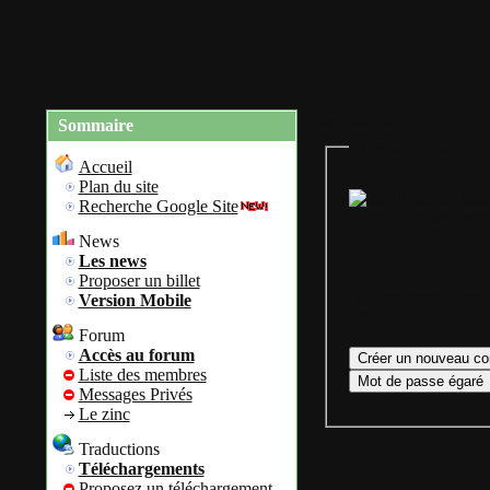
Accue
Charte du site
R
Sommaire
Gestion de mon co
Accueil
Plan du site
Recherche Google Site
Colok Traductions
News
Les news
Proposer un billet
Assurez vous d'avoir
Version Mobile
afin d'accéder à vot
Forum
Accès au forum
Liste des membres
Messages Privés
Le zinc
Traductions
Téléchargements
Proposez un téléchargement