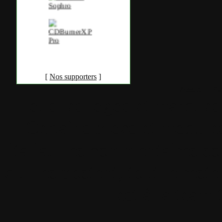
[
Nos supporters
]
Accueil
•
Pla
Tous les logos et marques 
Certains blocs et modul
italia. Les commentaires so
qui les postent, tout le re
est à la team