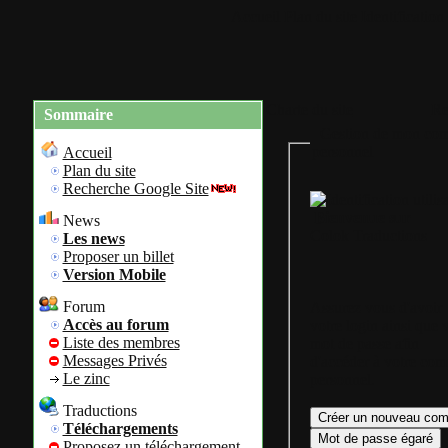
Accueil
Plan du site
Identification
Charte du site
Re
Sommaire
Gestion de mon com
personnel
Accueil
Plan du site
Recherche Google Site
Bienvenue sur
News
Colok Traductions
Les news
Proposer un billet
Version Mobile
Forum
Assurez vous d'avoir
Accès au forum
votre login ainsi que 
Liste des membres
mot de passe afin
Messages Privés
d'accéder à votre com
Le zinc
personnel.
Traductions
Téléchargements
Proposez un téléchargement