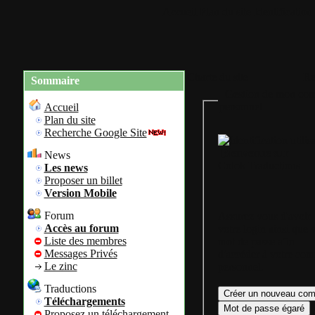
Accueil
Plan du site
Identification
Charte du site
Re
Sommaire
Gestion de mon com
personnel
Accueil
Plan du site
Recherche Google Site
Bienvenue sur
News
Colok Traductions
Les news
Proposer un billet
Version Mobile
Forum
Assurez vous d'avoir
Accès au forum
votre login ainsi que 
Liste des membres
mot de passe afin
Messages Privés
d'accéder à votre com
Le zinc
personnel.
Traductions
Téléchargements
Proposez un téléchargement