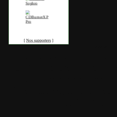
[
Nos supporters
]
Accueil
•
Pla
Tous les logos et marques 
Certains blocs et modul
italia. Les commentaires so
qui les postent, tout le re
est à la team