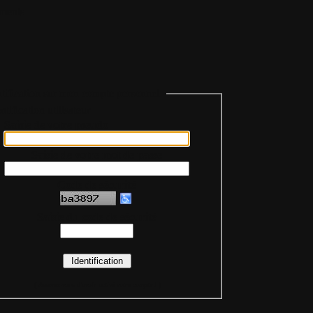
ments
tification sur mon compte personnel
Saisie de votre pseudo
Saisie de votre mot de passe
Code de sécurité
Saisie du code de sécurité
(
Assurez-vous d'avoir activé votre compte !
)