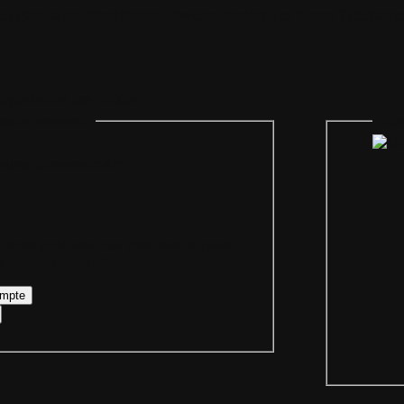
il
Plan du site
Identification
Devenez membre
Les forums
Télécharge
egénération des cookies
mpte personnel
Iden
Bienvenue sur
 votre login ainsi que votre mot de passe
re compte personnel.