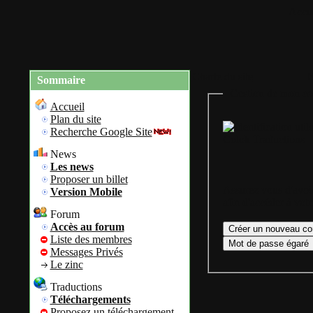
Accue
Charte du site
R
Sommaire
Gestion de mon co
Accueil
Plan du site
Recherche Google Site
Colok Traductions
News
Les news
Proposer un billet
Assurez vous d'avoir
Version Mobile
afin d'accéder à vot
Forum
Accès au forum
Liste des membres
Messages Privés
Le zinc
Traductions
Téléchargements
Proposez un téléchargement