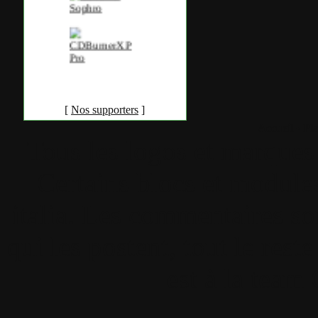
[
Nos supporters
]
Accueil
•
Pla
Tous les logos et marques 
Certains blocs et modul
italia. Les commentaires so
qui les postent, tout le re
est à la team