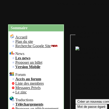
Accueil
Plan du site
Identification
Charte du site
Re
Sommaire
Gestion de mon com
personnel
Accueil
Plan du site
Recherche Google Site
Bienvenue sur
News
Colok Traductions
Les news
Proposer un billet
Version Mobile
Forum
Assurez vous d'avoir
Accès au forum
votre login ainsi que 
Liste des membres
mot de passe afin
Messages Privés
d'accéder à votre com
Le zinc
personnel.
Traductions
Téléchargements
Proposez un téléchargement