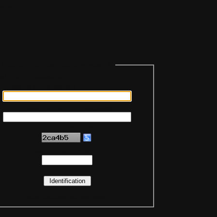
ments
tification sur mon compte personnel
Saisie de votre pseudo
Saisie de votre mot de passe
Code de sécurité
Saisie du code de sécurité
(
Assurez-vous d'avoir activé votre compte !
)