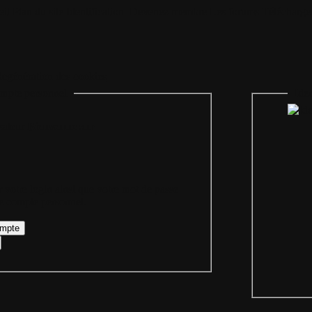
il
Plan du site
Identification
Devenez membre
Les forums
Télécharge
egénération des cookies
mpte personnel
Iden
Bienvenue sur
 votre login ainsi que votre mot de passe
re compte personnel.