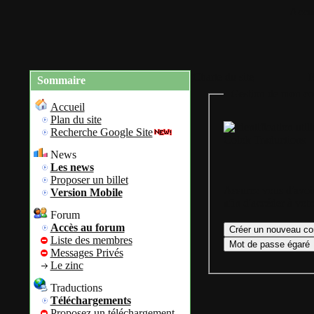
Accue
Charte du site
R
Sommaire
Gestion de mon co
Accueil
Plan du site
Recherche Google Site
Colok Traductions
News
Les news
Proposer un billet
Assurez vous d'avoir
Version Mobile
afin d'accéder à vot
Forum
Accès au forum
Liste des membres
Messages Privés
Le zinc
Traductions
Téléchargements
Proposez un téléchargement