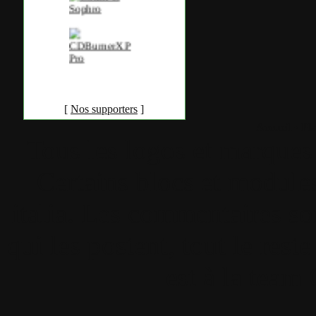
[
Nos supporters
]
Accueil
•
Pla
Tous les logos et marques 
Certains blocs et modul
italia. Les commentaires so
qui les postent, tout le re
est à la team