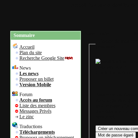
Accueil
Plan du site
Identification
Charte du site
Re
Sommaire
Gestion de mon com
personnel
Accueil
Plan du site
Recherche Google Site
Bienvenue sur
News
Colok Traductions
Les news
Proposer un billet
Version Mobile
Forum
Assurez vous d'avoir
Accès au forum
votre login ainsi que 
Liste des membres
mot de passe afin
Messages Privés
d'accéder à votre com
Le zinc
personnel.
Traductions
Téléchargements
Proposez un téléchargement