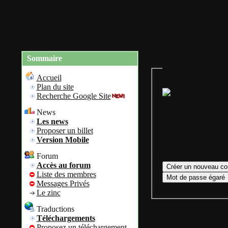
Accue
Charte du site
R
Sommaire
Gestion de mon co
Accueil
Plan du site
Recherche Google Site
Colok Traductions
News
Les news
Proposer un billet
Assurez vous d'avoir
Version Mobile
afin d'accéder à vot
Forum
Accès au forum
Liste des membres
Messages Privés
Le zinc
Traductions
Téléchargements
Proposez un téléchargement