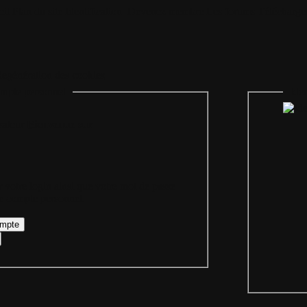
il
Plan du site
Identification
Devenez membre
Les forums
Télécharge
egénération des cookies
mpte personnel
Iden
Bienvenue sur
 votre login ainsi que votre mot de passe
re compte personnel.