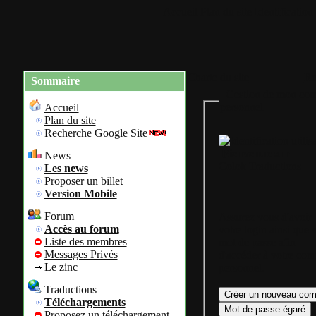
Accueil
Plan du site
Identification
Charte du site
Re
Sommaire
Gestion de mon com
personnel
Accueil
Plan du site
Recherche Google Site
Bienvenue sur
News
Colok Traductions
Les news
Proposer un billet
Version Mobile
Forum
Assurez vous d'avoir
Accès au forum
votre login ainsi que 
Liste des membres
mot de passe afin
Messages Privés
d'accéder à votre com
Le zinc
personnel.
Traductions
Téléchargements
Proposez un téléchargement