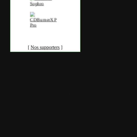
[
Nos supporters
]
Accueil
•
Pla
Tous les logos et marques 
Certains blocs et modul
italia. Les commentaires so
qui les postent, tout le re
est à la team