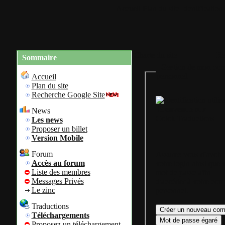
Accueil
Plan du site
Identification
Charte du site
Re
Sommaire
Gestion de mon com
personnel
Accueil
Plan du site
Recherche Google Site
Bienvenue sur
News
Colok Traductions
Les news
Proposer un billet
Version Mobile
Forum
Assurez vous d'avoir
Accès au forum
votre login ainsi que 
Liste des membres
mot de passe afin
Messages Privés
d'accéder à votre com
Le zinc
personnel.
Traductions
Téléchargements
Proposez un téléchargement