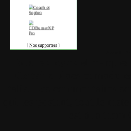
[
Nos supporters
]
Accueil
•
Pla
Tous les logos et marques 
Certains blocs et modul
italia. Les commentaires so
qui les postent, tout le re
est à la team