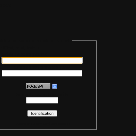
ments
tification sur mon compte personnel
Saisie de votre pseudo
Saisie de votre mot de passe
Code de sécurité
Saisie du code de sécurité
(
Assurez-vous d'avoir activé votre compte !
)