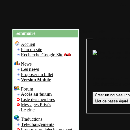
Accue
Charte du site
R
Sommaire
Gestion de mon co
Accueil
Plan du site
Recherche Google Site
Colok Traductions
News
Les news
Proposer un billet
Assurez vous d'avoir
Version Mobile
afin d'accéder à vot
Forum
Accès au forum
Liste des membres
Messages Privés
Le zinc
Traductions
Téléchargements
Proposez un téléchargement