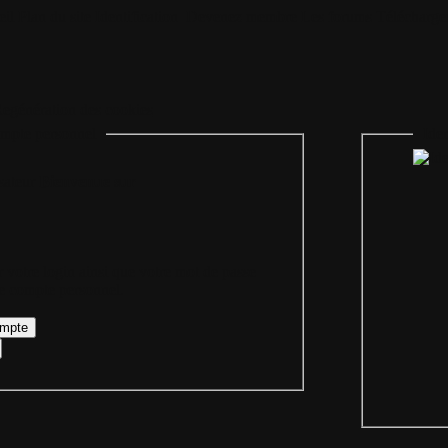
il
Plan du site
Identification
Devenez membre
Les forums
Télécharge
egénération des cookies
mpte personnel
Iden
Bienvenue sur
 votre login ainsi que votre mot de passe
re compte personnel.