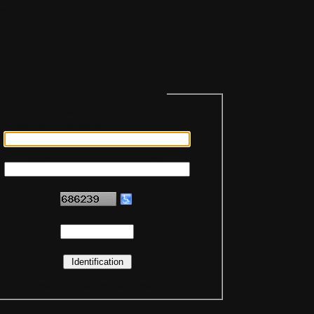
ments
tification sur mon compte personnel
Saisie de votre pseudo
Saisie de votre mot de passe
Code de sécurité
Saisie du code de sécurité
(
Assurez-vous d'avoir activé votre compte !
)