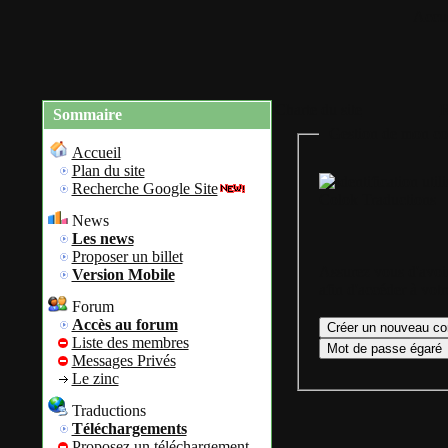
Accue
Charte du site
R
Sommaire
Gestion de mon co
Accueil
Plan du site
Recherche Google Site
Colok Traductions
News
Les news
Proposer un billet
Assurez vous d'avoir
Version Mobile
afin d'accéder à vot
Forum
Accès au forum
Liste des membres
Messages Privés
Le zinc
Traductions
Téléchargements
Proposez un téléchargement