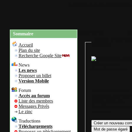
Accueil
Plan du site
Identification
Charte du site
Re
Sommaire
Gestion de mon com
personnel
Accueil
Plan du site
Recherche Google Site
Bienvenue sur
News
Colok Traductions
Les news
Proposer un billet
Version Mobile
Forum
Assurez vous d'avoir
Accès au forum
votre login ainsi que 
Liste des membres
mot de passe afin
Messages Privés
d'accéder à votre com
Le zinc
personnel.
Traductions
Téléchargements
Proposez un téléchargement