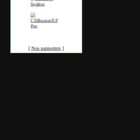
[
Nos supporters
]
Accueil
•
Pla
Tous les logos et marques 
Certains blocs et modul
italia. Les commentaires so
qui les postent, tout le re
est à la team