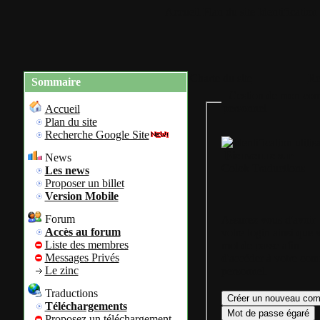
Accueil
Plan du site
Identification
Charte du site
Re
Sommaire
Gestion de mon com
personnel
Accueil
Plan du site
Recherche Google Site
Bienvenue sur
News
Colok Traductions
Les news
Proposer un billet
Version Mobile
Forum
Assurez vous d'avoir
Accès au forum
votre login ainsi que 
Liste des membres
mot de passe afin
Messages Privés
d'accéder à votre com
Le zinc
personnel.
Traductions
Téléchargements
Proposez un téléchargement