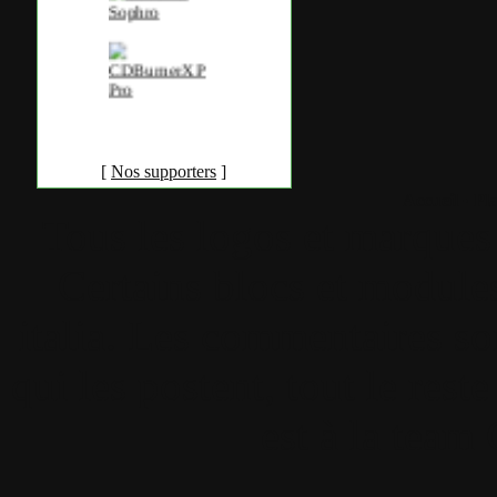
[
Nos supporters
]
Accueil
•
Pla
Tous les logos et marques 
Certains blocs et modul
italia. Les commentaires so
qui les postent, tout le re
est à la team