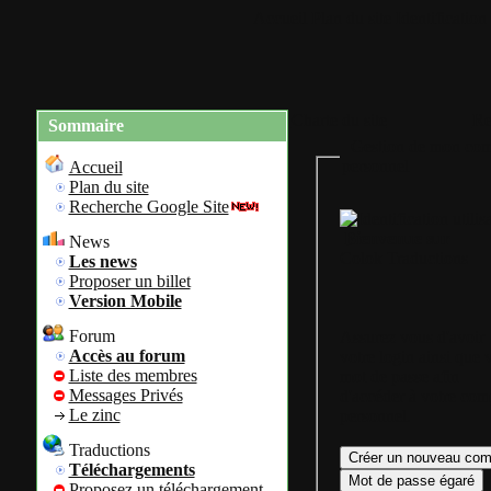
Accueil
Plan du site
Identification
Charte du site
Re
Sommaire
Gestion de mon com
personnel
Accueil
Plan du site
Recherche Google Site
Bienvenue sur
News
Colok Traductions
Les news
Proposer un billet
Version Mobile
Forum
Assurez vous d'avoir
Accès au forum
votre login ainsi que 
Liste des membres
mot de passe afin
Messages Privés
d'accéder à votre com
Le zinc
personnel.
Traductions
Téléchargements
Proposez un téléchargement