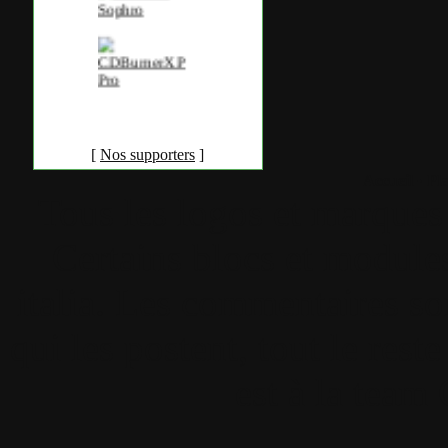
[
Nos supporters
]
Accueil
•
Pla
Tous les logos et marques 
Certains blocs et modul
italia. Les commentaires so
qui les postent, tout le re
est à la team