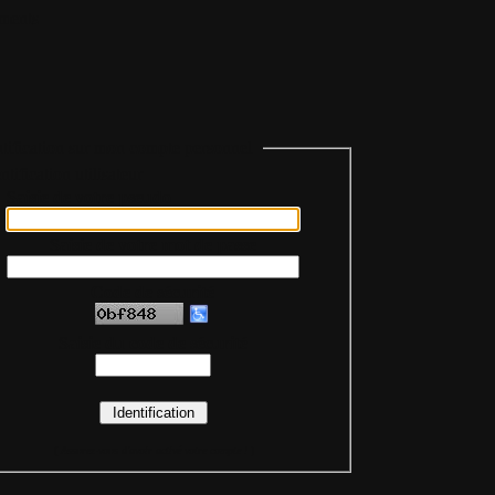
ments
tification sur mon compte personnel
Saisie de votre pseudo
Saisie de votre mot de passe
Code de sécurité
Saisie du code de sécurité
(
Assurez-vous d'avoir activé votre compte !
)