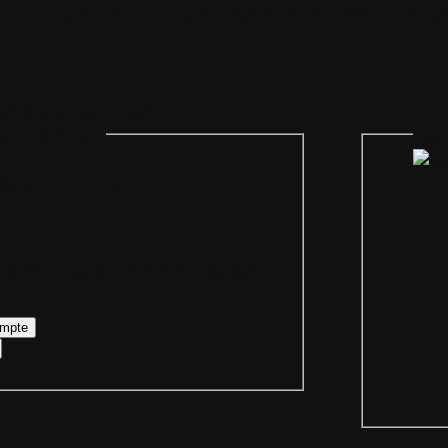
il
Plan du site
Identification
Devenez membre
Les forums
Télécharge
egénération des cookies
mpte personnel
Iden
Bienvenue sur
 votre login ainsi que votre mot de passe
re compte personnel.