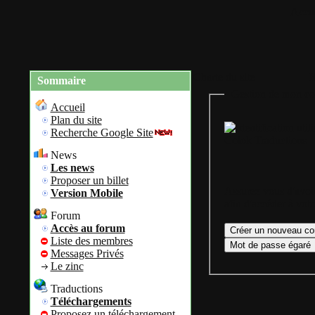
Accue
Charte du site
R
Sommaire
Gestion de mon co
Accueil
Plan du site
Recherche Google Site
Colok Traductions
News
Les news
Proposer un billet
Assurez vous d'avoir
Version Mobile
afin d'accéder à vot
Forum
Accès au forum
Liste des membres
Messages Privés
Le zinc
Traductions
Téléchargements
Proposez un téléchargement