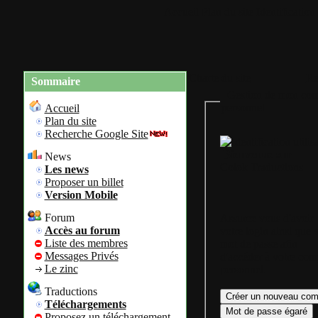
Accueil
Plan du site
Identification
Charte du site
Re
Sommaire
Gestion de mon com
personnel
Accueil
Plan du site
Recherche Google Site
Bienvenue sur
News
Colok Traductions
Les news
Proposer un billet
Version Mobile
Forum
Assurez vous d'avoir
Accès au forum
votre login ainsi que 
Liste des membres
mot de passe afin
Messages Privés
d'accéder à votre com
Le zinc
personnel.
Traductions
Téléchargements
Proposez un téléchargement