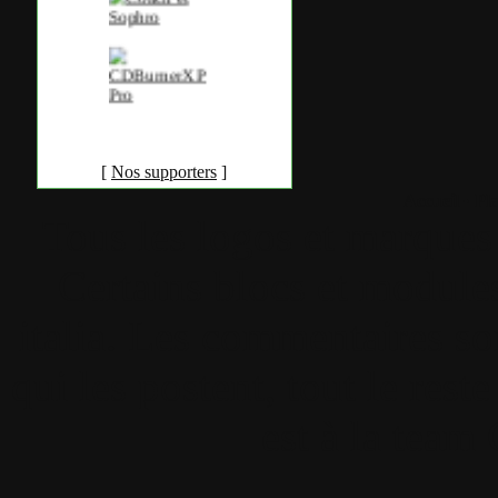
[
Nos supporters
]
Accueil
•
Pla
Tous les logos et marques 
Certains blocs et modul
italia. Les commentaires so
qui les postent, tout le re
est à la team