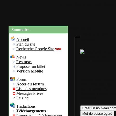
Accueil
Plan du site
Identification
Charte du site
Re
Sommaire
Gestion de mon com
personnel
Accueil
Plan du site
Recherche Google Site
Bienvenue sur
News
Colok Traductions
Les news
Proposer un billet
Version Mobile
Forum
Assurez vous d'avoir
Accès au forum
votre login ainsi que 
Liste des membres
mot de passe afin
Messages Privés
d'accéder à votre com
Le zinc
personnel.
Traductions
Téléchargements
Proposez un téléchargement