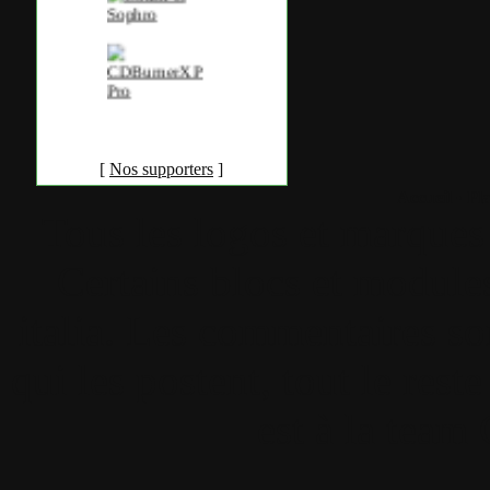
[
Nos supporters
]
Accueil
•
Pla
Tous les logos et marques 
Certains blocs et modul
italia. Les commentaires so
qui les postent, tout le re
est à la team