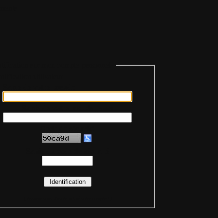
ments
tification sur mon compte personnel
Saisie de votre pseudo
Saisie de votre mot de passe
Code de sécurité
Saisie du code de sécurité
(
Assurez-vous d'avoir activé votre compte !
)