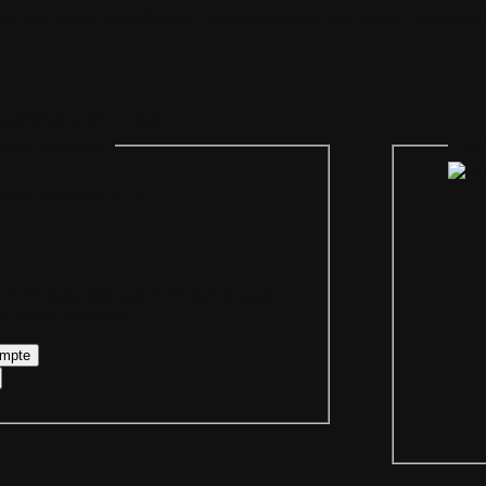
il
Plan du site
Identification
Devenez membre
Les forums
Télécharge
egénération des cookies
mpte personnel
Iden
Bienvenue sur
 votre login ainsi que votre mot de passe
re compte personnel.