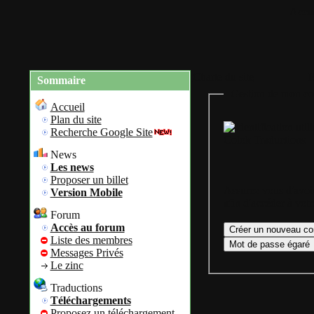
Accue
Charte du site
R
Sommaire
Gestion de mon co
Accueil
Plan du site
Recherche Google Site
Colok Traductions
News
Les news
Proposer un billet
Assurez vous d'avoir
Version Mobile
afin d'accéder à vot
Forum
Accès au forum
Liste des membres
Messages Privés
Le zinc
Traductions
Téléchargements
Proposez un téléchargement