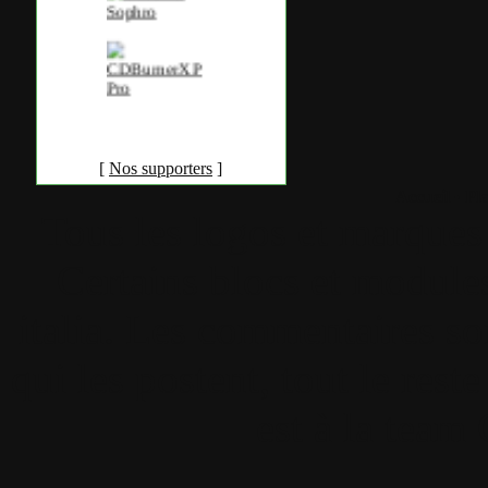
[
Nos supporters
]
Accueil
•
Pla
Tous les logos et marques 
Certains blocs et modul
italia. Les commentaires so
qui les postent, tout le re
est à la team