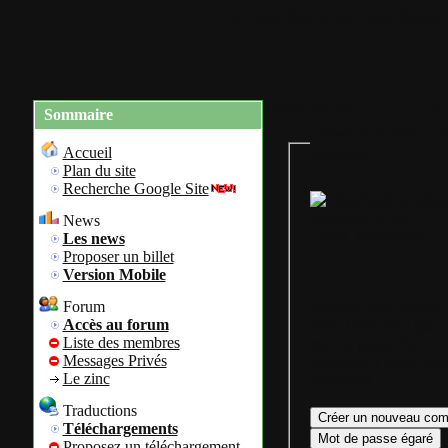
Accueil
Plan du site
Identification
Charte du site
Re
Sommaire
Gestion de mon com
personnel
Accueil
Plan du site
Recherche Google Site
Bienvenue sur
News
Colok Traductions
Les news
Proposer un billet
Version Mobile
Forum
Assurez vous d'avoir
Accès au forum
votre login ainsi que 
Liste des membres
mot de passe afin
Messages Privés
d'accéder à votre com
Le zinc
personnel.
Traductions
Téléchargements
Proposez un téléchargement