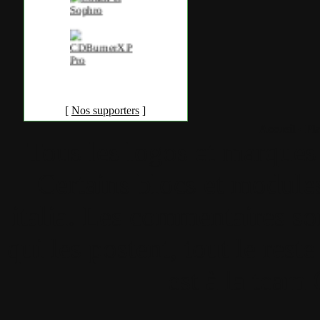
[
Nos supporters
]
Accueil
•
Pla
Tous les logos et marques 
Certains blocs et modul
italia. Les commentaires so
qui les postent, tout le re
est à la team