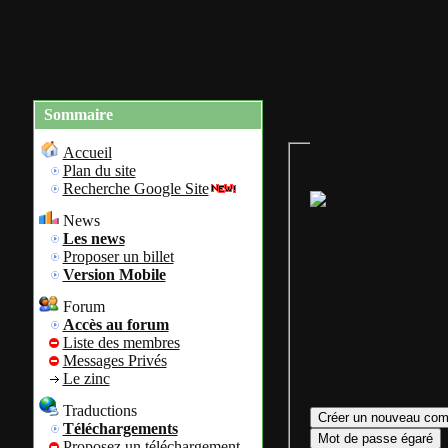
Accueil
Plan du site
Identification
Charte du site
Re
Sommaire
Gestion de mon com
personnel
Accueil
Plan du site
Recherche Google Site
Bienvenue sur
News
Colok Traductions
Les news
Proposer un billet
Version Mobile
Forum
Assurez vous d'avoir
Accès au forum
votre login ainsi que 
Liste des membres
mot de passe afin
Messages Privés
d'accéder à votre com
Le zinc
personnel.
Traductions
Téléchargements
Proposez un téléchargement