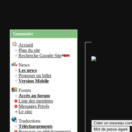
Accueil
Plan du site
Identification
Charte du site
Re
Sommaire
Gestion de mon com
personnel
Accueil
Plan du site
Recherche Google Site
Bienvenue sur
News
Colok Traductions
Les news
Proposer un billet
Version Mobile
Forum
Assurez vous d'avoir
Accès au forum
votre login ainsi que 
Liste des membres
mot de passe afin
Messages Privés
d'accéder à votre com
Le zinc
personnel.
Traductions
Téléchargements
Proposez un téléchargement