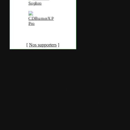
[
Nos supporters
]
Accueil
•
Pla
Tous les logos et marques 
Certains blocs et modul
italia. Les commentaires so
qui les postent, tout le re
est à la team