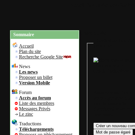
Accueil
Plan du site
Identification
Charte du site
Re
Sommaire
Gestion de mon com
personnel
Accueil
Plan du site
Recherche Google Site
Bienvenue sur
News
Colok Traductions
Les news
Proposer un billet
Version Mobile
Forum
Assurez vous d'avoir
Accès au forum
votre login ainsi que 
Liste des membres
mot de passe afin
Messages Privés
d'accéder à votre com
Le zinc
personnel.
Traductions
Téléchargements
Proposez un téléchargement