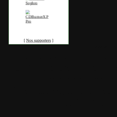
[
Nos supporters
]
Accueil
•
Pla
Tous les logos et marques 
Certains blocs et modul
italia. Les commentaires so
qui les postent, tout le re
est à la team