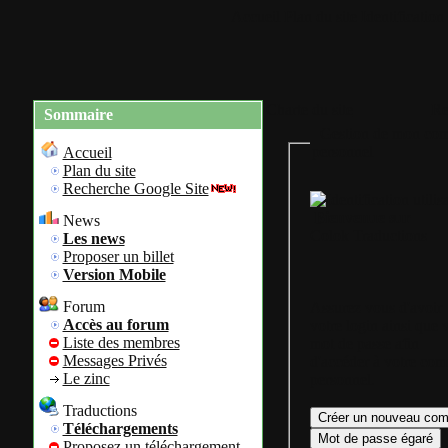
Accueil
Plan du site
Identification
Charte du site
Re
Sommaire
Gestion de mon com
personnel
Accueil
Plan du site
Recherche Google Site
Bienvenue sur
News
Colok Traductions
Les news
Proposer un billet
Version Mobile
Forum
Assurez vous d'avoir
Accès au forum
votre login ainsi que 
Liste des membres
mot de passe afin
Messages Privés
d'accéder à votre com
Le zinc
personnel.
Traductions
Téléchargements
Proposez un téléchargement