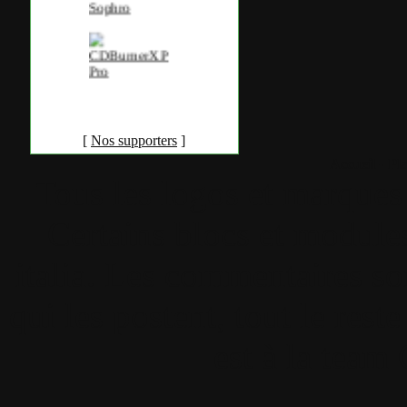
[
Nos supporters
]
Accueil
•
Pla
Tous les logos et marques 
Certains blocs et modul
italia. Les commentaires so
qui les postent, tout le re
est à la team