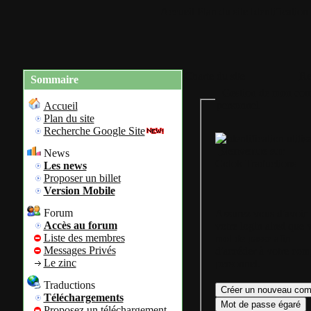
Accueil
Plan du site
Identification
Charte du site
Re
Sommaire
Gestion de mon com
personnel
Accueil
Plan du site
Recherche Google Site
Bienvenue sur
News
Colok Traductions
Les news
Proposer un billet
Version Mobile
Forum
Assurez vous d'avoir
Accès au forum
votre login ainsi que 
Liste des membres
mot de passe afin
Messages Privés
d'accéder à votre com
Le zinc
personnel.
Traductions
Téléchargements
Proposez un téléchargement