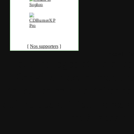
[
Nos supporters
]
Accueil
•
Pla
Tous les logos et marques 
Certains blocs et modul
italia. Les commentaires so
qui les postent, tout le re
est à la team