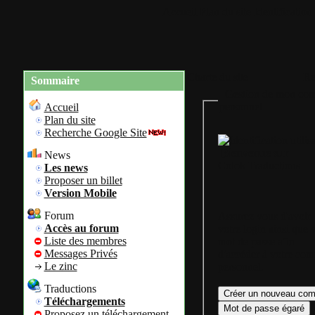
Accueil
Plan du site
Identification
Charte du site
Re
Sommaire
Gestion de mon com
personnel
Accueil
Plan du site
Recherche Google Site
Bienvenue sur
News
Colok Traductions
Les news
Proposer un billet
Version Mobile
Forum
Assurez vous d'avoir
Accès au forum
votre login ainsi que 
Liste des membres
mot de passe afin
Messages Privés
d'accéder à votre com
Le zinc
personnel.
Traductions
Téléchargements
Proposez un téléchargement