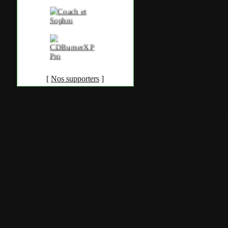
[
Nos supporters
]
Accueil
•
Pla
Tous les logos et marques 
Certains blocs et modul
italia. Les commentaires so
qui les postent, tout le re
est à la team