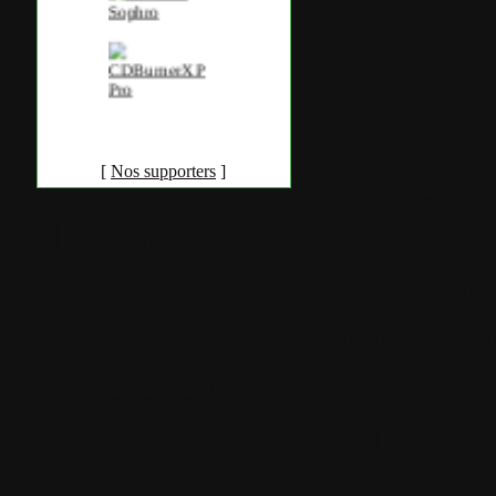
[
Nos supporters
]
Accueil
•
Pla
Tous les logos et marques 
Certains blocs et modul
italia. Les commentaires so
qui les postent, tout le re
est à la team