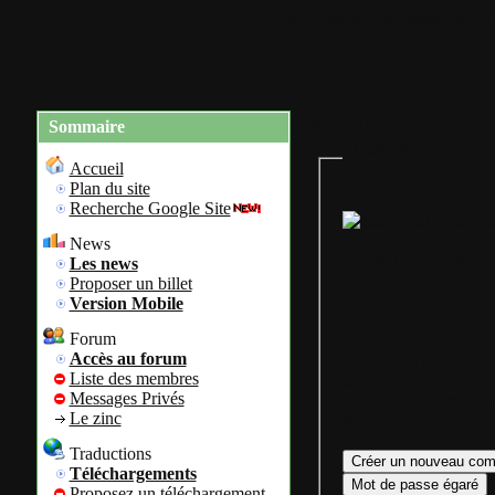
Accueil
Plan du site
Identification
Charte du site
Re
Sommaire
Gestion de mon com
personnel
Accueil
Plan du site
Recherche Google Site
Bienvenue sur
News
Colok Traductions
Les news
Proposer un billet
Version Mobile
Forum
Assurez vous d'avoir
Accès au forum
votre login ainsi que 
Liste des membres
mot de passe afin
Messages Privés
d'accéder à votre com
Le zinc
personnel.
Traductions
Téléchargements
Proposez un téléchargement