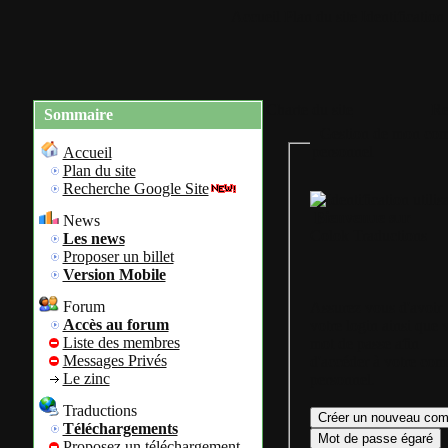
Accueil
Plan du site
Identification
Charte du site
Re
Sommaire
Gestion de mon com
personnel
Accueil
Plan du site
Recherche Google Site
Bienvenue sur
News
Colok Traductions
Les news
Proposer un billet
Version Mobile
Forum
Assurez vous d'avoir
Accès au forum
votre login ainsi que 
Liste des membres
mot de passe afin
Messages Privés
d'accéder à votre com
Le zinc
personnel.
Traductions
Téléchargements
Proposez un téléchargement