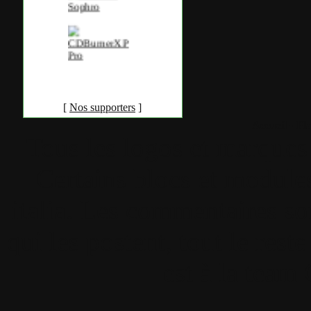
[
Nos supporters
]
Accueil
•
Pla
Tous les logos et marques 
Certains blocs et modul
italia. Les commentaires so
qui les postent, tout le re
est à la team