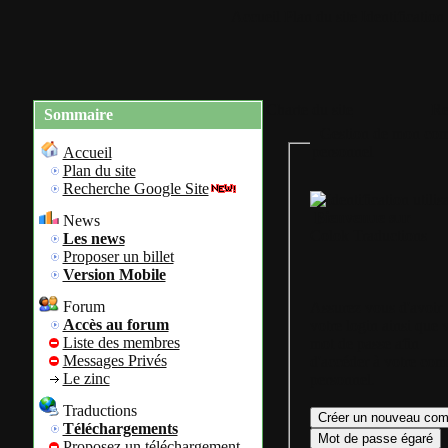
Accueil
Plan du site
Identification
Charte du site
Re
Sommaire
Gestion de mon com
personnel
Accueil
Plan du site
Recherche Google Site
Bienvenue sur
News
Colok Traductions
Les news
Proposer un billet
Version Mobile
Forum
Assurez vous d'avoir
Accès au forum
votre login ainsi que 
Liste des membres
mot de passe afin
Messages Privés
d'accéder à votre com
Le zinc
personnel.
Traductions
Téléchargements
Proposez un téléchargement