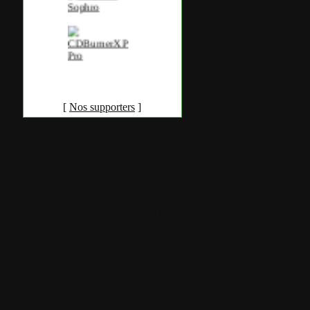
[
Nos supporters
]
Accueil
•
Pla
Tous les logos et marques 
Certains blocs et modul
italia. Les commentaires so
qui les postent, tout le re
est à la team