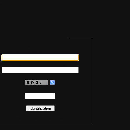
ments
tification sur mon compte personnel
Saisie de votre pseudo
Saisie de votre mot de passe
Code de sécurité
Saisie du code de sécurité
(
Assurez-vous d'avoir activé votre compte !
)