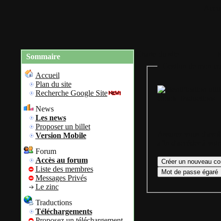
Accue
Charte du site
R
Sommaire
Gestion de mon co
Accueil
Plan du site
Recherche Google Site
Colok Traductions
News
Les news
Proposer un billet
Assurez vous d'avoir
Version Mobile
afin d'accéder à vot
Forum
Accès au forum
Liste des membres
Messages Privés
Le zinc
Traductions
Téléchargements
Proposez un téléchargement