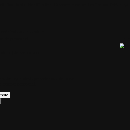
il
Plan du site
Identification
Devenez membre
Les forums
Télécharge
egénération des cookies
mpte personnel
Iden
Bienvenue sur
 votre login ainsi que votre mot de passe
re compte personnel.