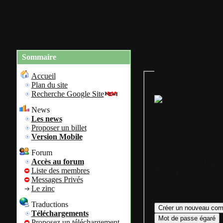
Accueil
Plan du site
Identification
Charte du site
Re
Sommaire
Gestion de mon com
personnel
Accueil
Plan du site
Recherche Google Site
Bienvenue sur
News
Colok Traductions
Les news
Proposer un billet
Version Mobile
Forum
Assurez vous d'avoir
Accès au forum
votre login ainsi que 
Liste des membres
mot de passe afin
Messages Privés
d'accéder à votre com
Le zinc
personnel.
Traductions
Téléchargements
Proposez un téléchargement