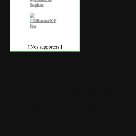
[
Nos supporters
]
Accueil
•
Pla
Tous les logos et marques 
Certains blocs et modul
italia. Les commentaires so
qui les postent, tout le re
est à la team