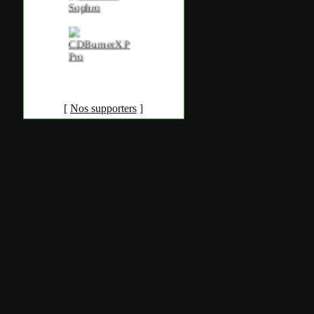
[
Nos supporters
]
Accueil
•
Pla
Tous les logos et marques 
Certains blocs et modul
italia. Les commentaires so
qui les postent, tout le re
est à la team