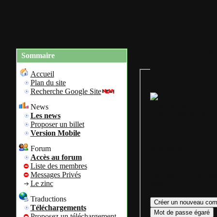
Accueil
Plan du site
Identification
Charte du site
Re
Sommaire
Gestion de mon com
personnel
Accueil
Plan du site
Recherche Google Site
Bienvenue sur
News
Colok Traductions
Les news
Proposer un billet
Version Mobile
Forum
Assurez vous d'avoir
Accès au forum
votre login ainsi que 
Liste des membres
mot de passe afin
Messages Privés
d'accéder à votre com
Le zinc
personnel.
Traductions
Téléchargements
Proposez un téléchargement