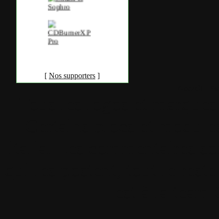
[
Nos supporters
]
Accueil
•
Pla
Tous les logos et marques 
Certains blocs et modul
italia. Les commentaires so
qui les postent, tout le re
est à la team