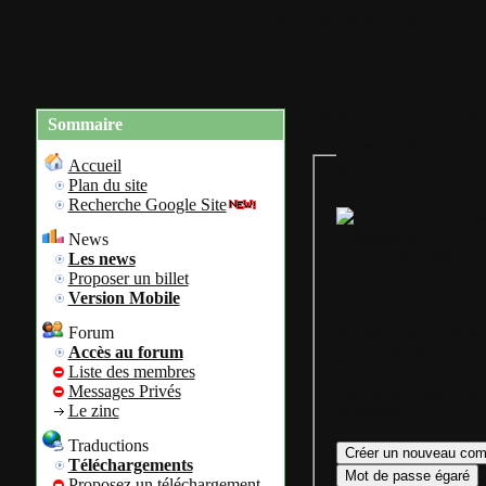
Accueil
Plan du site
Identification
Charte du site
Re
Sommaire
Gestion de mon com
personnel
Accueil
Plan du site
Recherche Google Site
Bienvenue sur
News
Colok Traductions
Les news
Proposer un billet
Version Mobile
Forum
Assurez vous d'avoir
Accès au forum
votre login ainsi que 
Liste des membres
mot de passe afin
Messages Privés
d'accéder à votre com
Le zinc
personnel.
Traductions
Téléchargements
Proposez un téléchargement