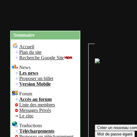
Accueil
Plan du site
Identification
Charte du site
Re
Sommaire
Gestion de mon com
personnel
Accueil
Plan du site
Recherche Google Site
Bienvenue sur
News
Colok Traductions
Les news
Proposer un billet
Version Mobile
Forum
Assurez vous d'avoir
Accès au forum
votre login ainsi que 
Liste des membres
mot de passe afin
Messages Privés
d'accéder à votre com
Le zinc
personnel.
Traductions
Téléchargements
Proposez un téléchargement