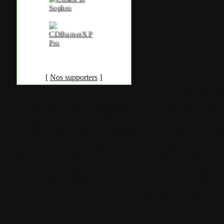
[
Nos supporters
]
Accueil
•
Pla
Tous les logos et marques 
Certains blocs et modul
italia. Les commentaires so
qui les postent, tout le re
est à la team