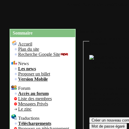
Accueil
Plan du site
Identification
Charte du site
Re
Sommaire
Gestion de mon com
personnel
Accueil
Plan du site
Recherche Google Site
Bienvenue sur
News
Colok Traductions
Les news
Proposer un billet
Version Mobile
Forum
Assurez vous d'avoir
Accès au forum
votre login ainsi que 
Liste des membres
mot de passe afin
Messages Privés
d'accéder à votre com
Le zinc
personnel.
Traductions
Téléchargements
Proposez un téléchargement