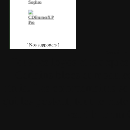
[
Nos supporters
]
Accueil
•
Pla
Tous les logos et marques 
Certains blocs et modul
italia. Les commentaires so
qui les postent, tout le re
est à la team