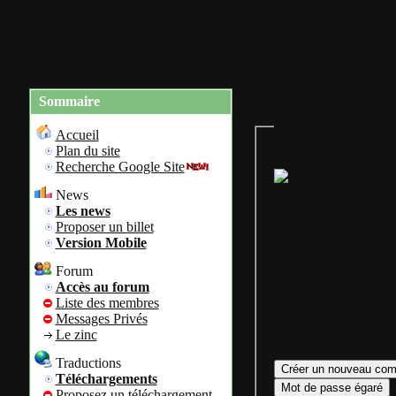
Accueil
Plan du site
Identification
Charte du site
Re
Sommaire
Gestion de mon com
personnel
Accueil
Plan du site
Recherche Google Site
Bienvenue sur
News
Colok Traductions
Les news
Proposer un billet
Version Mobile
Forum
Assurez vous d'avoir
Accès au forum
votre login ainsi que 
Liste des membres
mot de passe afin
Messages Privés
d'accéder à votre com
Le zinc
personnel.
Traductions
Téléchargements
Proposez un téléchargement