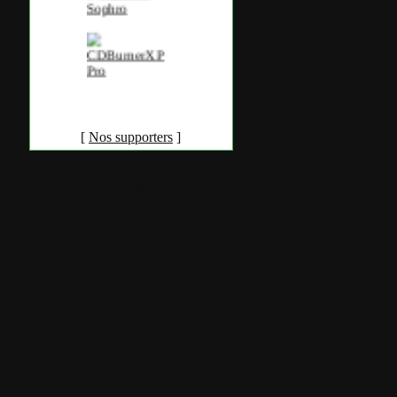
[
Nos supporters
]
Accueil
•
Pla
Tous les logos et marques 
Certains blocs et modul
italia. Les commentaires so
qui les postent, tout le re
est à la team