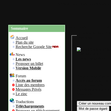
Accueil
Plan du site
Identification
Charte du site
Re
Sommaire
Gestion de mon com
personnel
Accueil
Plan du site
Recherche Google Site
Bienvenue sur
News
Colok Traductions
Les news
Proposer un billet
Version Mobile
Forum
Assurez vous d'avoir
Accès au forum
votre login ainsi que 
Liste des membres
mot de passe afin
Messages Privés
d'accéder à votre com
Le zinc
personnel.
Traductions
Téléchargements
Proposez un téléchargement