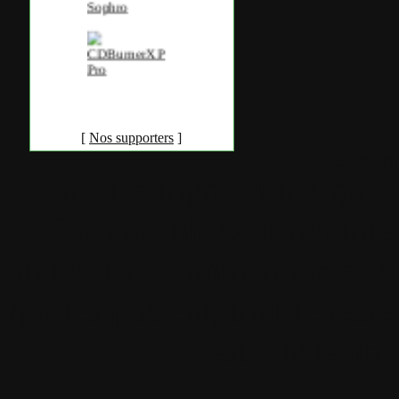
[
Nos supporters
]
Accueil
•
Pla
Tous les logos et marques 
Certains blocs et modul
italia. Les commentaires so
qui les postent, tout le re
est à la team