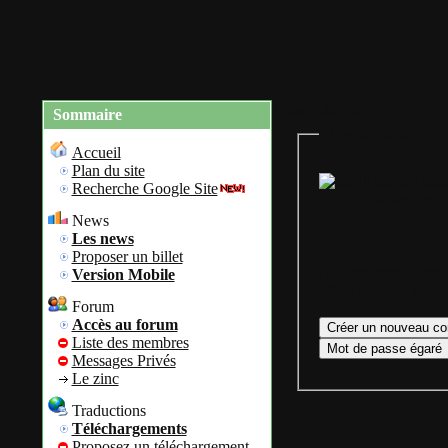
Accue
Charte du site
R
Sommaire
Gestion de mon co
Accueil
Plan du site
Recherche Google Site
Colok Traductions
News
Les news
Proposer un billet
Assurez vous d'avoir
Version Mobile
afin d'accéder à vot
Forum
Accès au forum
Liste des membres
Messages Privés
Le zinc
Traductions
Téléchargements
Proposez un téléchargement