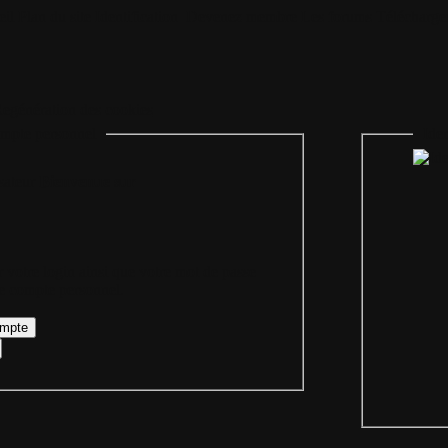
il
Plan du site
Identification
Devenez membre
Les forums
Télécharge
egénération des cookies
mpte personnel
Iden
Bienvenue sur
 votre login ainsi que votre mot de passe
re compte personnel.