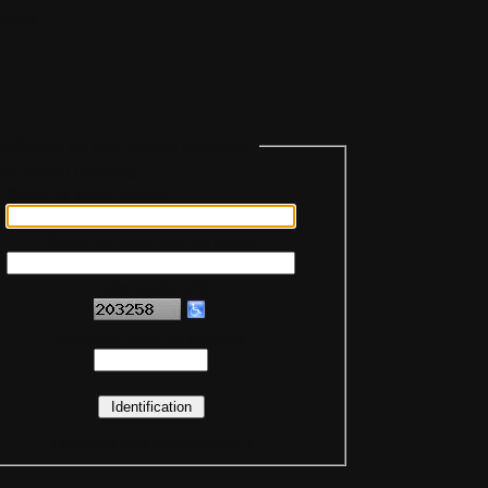
ments
tification sur mon compte personnel
Saisie de votre pseudo
Saisie de votre mot de passe
Code de sécurité
Saisie du code de sécurité
(
Assurez-vous d'avoir activé votre compte !
)