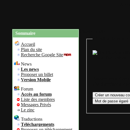
Accue
Charte du site
R
Sommaire
Gestion de mon co
Accueil
Plan du site
Recherche Google Site
Colok Traductions
News
Les news
Proposer un billet
Assurez vous d'avoir
Version Mobile
afin d'accéder à vot
Forum
Accès au forum
Liste des membres
Messages Privés
Le zinc
Traductions
Téléchargements
Proposez un téléchargement