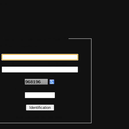
ments
tification sur mon compte personnel
Saisie de votre pseudo
Saisie de votre mot de passe
Code de sécurité
Saisie du code de sécurité
(
Assurez-vous d'avoir activé votre compte !
)