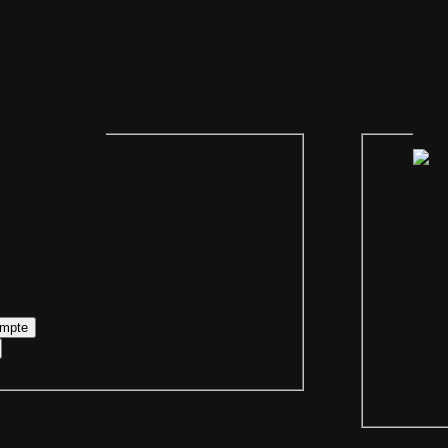
il
Plan du site
Identification
Devenez membre
Les forums
Télécharge
egénération des cookies
mpte personnel
Iden
Bienvenue sur
 votre login ainsi que votre mot de passe
re compte personnel.